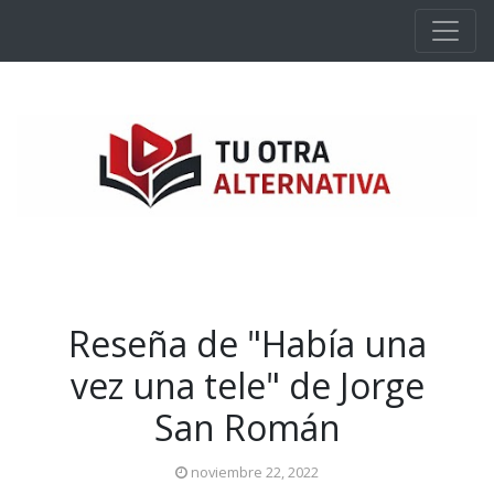
Ir al contenido principal
Reseña de "Había una
vez una tele" de Jorge
San Román
noviembre 22, 2022