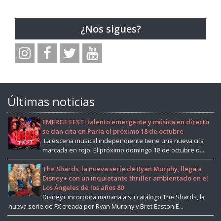
¿Nos sigues?
Últimas noticias
EMERGE FEST: talento emergente y música en directo
se dan cita en Parla el próximo 18 de octubre
La escena musical independiente tiene una nueva cita
marcada en rojo. El próximo domingo 18 de octubre d...
The Shards, la nueva serie de Ryan Murphy, llega a
Disney+ con un inquietante thriller ambientado en el
Los Ángeles de los años 80
Disney+ incorpora mañana a su catálogo The Shards, la
nueva serie de FX creada por Ryan Murphy y Bret Easton E...