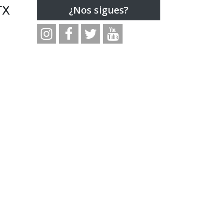
rx
¿Nos sigues?