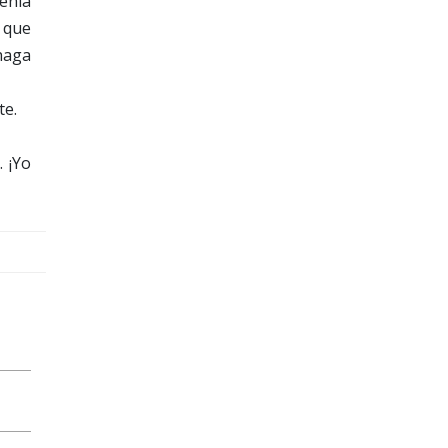
tenía
n que
 haga
te.
 ¡Yo