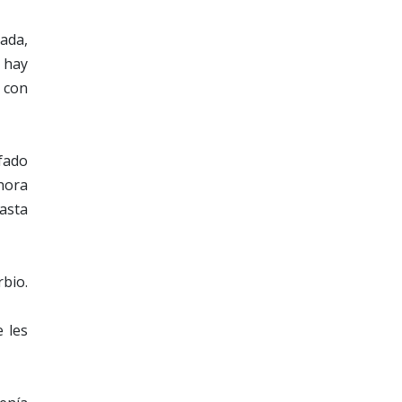
ada,
 hay
á con
fado
hora
asta
bio.
e les