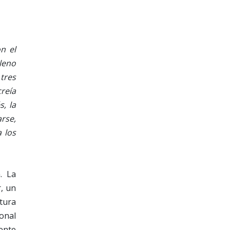
n el
leno
 tres
creía
, la
arse,
 los
. La
r, un
tura
onal
ente