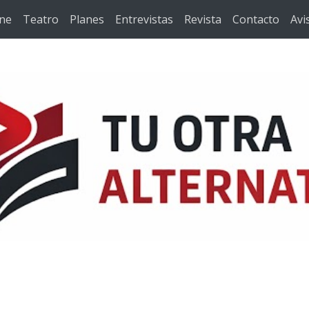
ine
Teatro
Planes
Entrevistas
Revista
Contacto
Avi