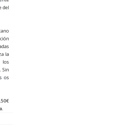
e del
icano
ación
adas
za la
 los
. Sin
s os
.50€
a.