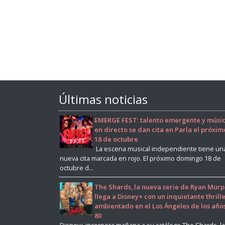
Últimas noticias
EMERGE FEST: talento emergente y músi
en directo se dan cita en Parla el próxim
18 de octubre
La escena musical independiente tiene un
nueva cita marcada en rojo. El próximo domingo 18 de
octubre d...
The Shards, la nueva serie de Ryan Murp
llega a Disney+ con un inquietante thrill
ambientado en el Los Ángeles de los año
80
Disney+ incorpora mañana a su catálogo The Shards, la