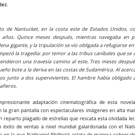
dez.
to de Nantucket, en la costa este de Estados Unidos, co
os años. Quince meses después, mientras navegaba en p
ena gigante, y la tripulación se vio obligada a refugiarse en
pezó la tragedia: por temor a las tribus caníbales que se 
rendieron una travesía camino al este. Tres meses después
eño bote a la deriva en las costas de Sudamérica. Al acerc
junto a dos supervivientes. El hambre había obligado a
pañeros.
presionante adaptación cinematográfica de esta novela
en la gran pantalla con espectaculares imágenes en alta ma
reparto plagado de estrellas que rescata esta olvidada lec
n éxito de ventas a nivel mundial galardonada con el Nati
 en la que Nathaniel Philbrick relata de manera sobresali