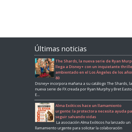
Últimas noticias
The Shards, la nueva serie de Ryan Murp
llega a Disney+ con un inquietante thrill
ambientado en el Los Ángeles de los año
80
Disney+ incorpora mañana a su catálogo The Shards, la
nueva serie de FX creada por Ryan Murphy y Bret East
E...
Alma Exóticos hace un llamamiento
urgente: la protectora necesita ayuda p
seguir salvando vidas
La asociación Alma Exóticos ha lanzado un
llamamiento urgente para solicitar la colaboración