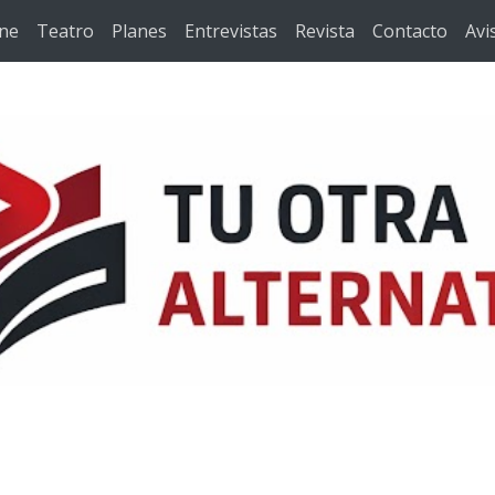
ine
Teatro
Planes
Entrevistas
Revista
Contacto
Avi