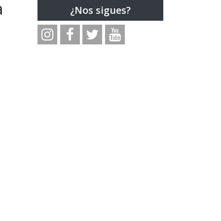
a
¿Nos sigues?