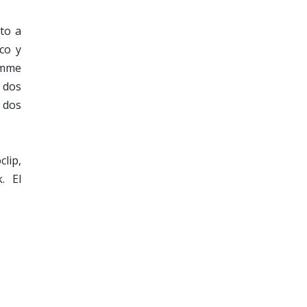
to a
co y
imme
s dos
s dos
clip,
. El