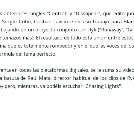
 anteriores singles "Control" y "Dissapear", que editó jun
Sergio Cuho, Cristian Lavino e incluso trabajó para Blan
rabajando en un proyecto conjunto con Ryk ("Runaway", "G
fin de temazos más). El resultado de todo esta unión entre esto
ema que es totalmente rompedor y en el que las voces de lo
órmula del tema perfecto.
venta en todas las plataformas digitales, se le suma su video
batuta de Raúl Mata, director habitual de los clips de Ryk
 hoy pero, mientras, ya podéis escuchar "Chasing Lights".