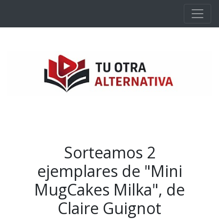
Ir al contenido principal
Sorteamos 2
ejemplares de "Mini
MugCakes Milka", de
Claire Guignot