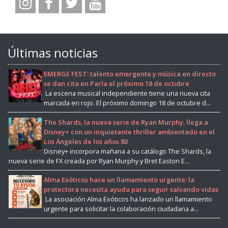
Últimas noticias
EMERGE FEST: talento emergente y música en directo
se dan cita en Parla el próximo 18 de octubre
La escena musical independiente tiene una nueva cita
marcada en rojo. El próximo domingo 18 de octubre d...
The Shards, la nueva serie de Ryan Murphy, llega a
Disney+ con un inquietante thriller ambientado en el
Los Ángeles de los años 80
Disney+ incorpora mañana a su catálogo The Shards, la
nueva serie de FX creada por Ryan Murphy y Bret Easton E...
Alma Exóticos hace un llamamiento urgente: la
protectora necesita ayuda para seguir salvando vidas
La asociación Alma Exóticos ha lanzado un llamamiento
urgente para solicitar la colaboración ciudadana a...