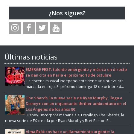
¿Nos sigues?
Últimas noticias
EMERGE FEST: talento emergente y música en directo
se dan cita en Parla el próximo 18 de octubre
La escena musical independiente tiene una nueva cita
marcada en rojo. El próximo domingo 18 de octubre d...
The Shards, la nueva serie de Ryan Murphy, llega a
Disney+ con un inquietante thriller ambientado en el
Los Ángeles de los años 80
Disney+ incorpora mañana a su catálogo The Shards, la
nueva serie de FX creada por Ryan Murphy y Bret Easton E...
Alma Exóticos hace un llamamiento urgente: la