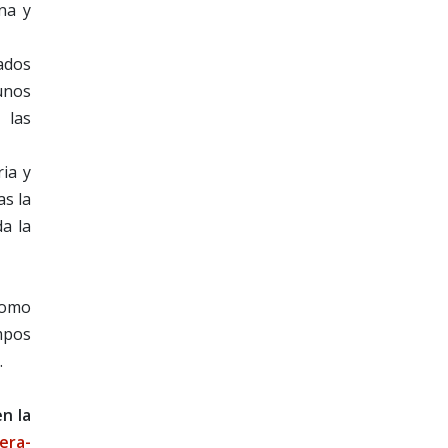
na y
tados
 unos
 las
ria y
as la
da la
como
empos
.
n la
era-