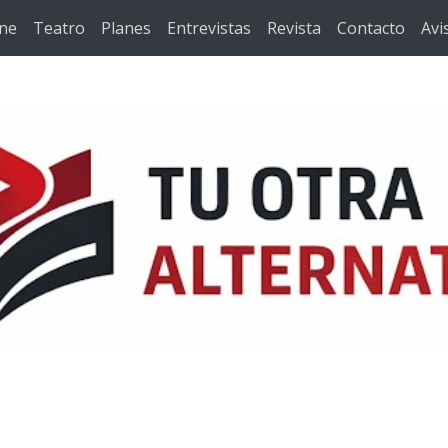
ine
Teatro
Planes
Entrevistas
Revista
Contacto
Avi