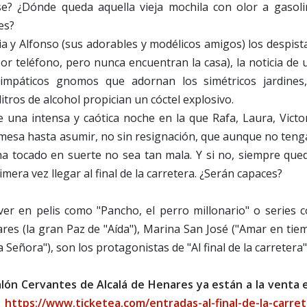
e? ¿Dónde queda aquella vieja mochila con olor a gasoli
es?
ia y Alfonso (sus adorables y modélicos amigos) los despis
r teléfono, pero nunca encuentran la casa), la noticia de
mpáticos gnomos que adornan los simétricos jardines,
tros de alcohol propician un cóctel explosivo.
e una intensa y caótica noche en la que Rafa, Laura, Victo
 mesa hasta asumir, no sin resignación, que aunque no teng
e ha tocado en suerte no sea tan mala. Y si no, siempre que
mera vez llegar al final de la carretera. ¿Serán capaces?
er en pelis como "Pancho, el perro millonario" o series 
ares (la gran Paz de "Aída"), Marina San José ("Amar en ti
 Señora"), son los protagonistas de "Al final de la carretera"
alón Cervantes de Alcalá de Henares ya están a la venta e
:
https://www.ticketea.com/entradas-al-final-de-la-carret