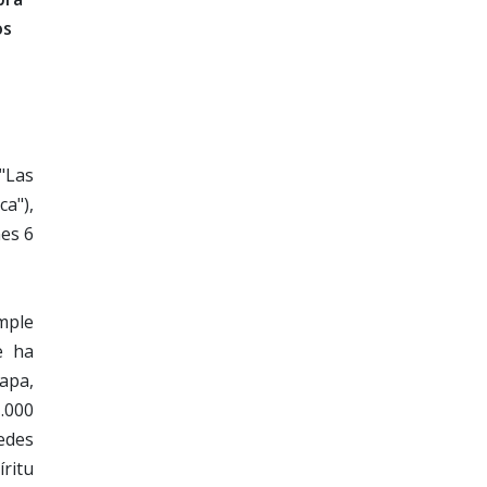
os
 "Las
ca"),
nes 6
umple
e ha
apa,
1.000
uedes
́ritu