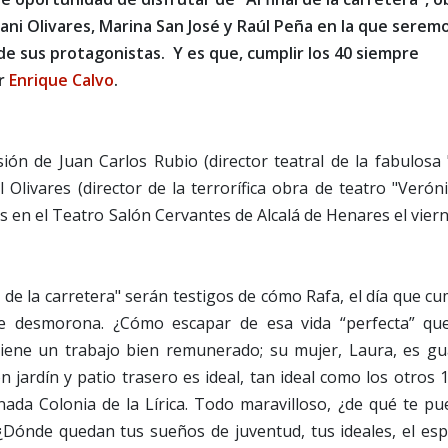
ni Olivares, Marina San José y Raúl Peña en la que serem
de sus protagonistas. Y es que, cumplir los 40 siempre
or
Enrique Calvo
.
rsión de Juan Carlos Rubio (director teatral de la fabulosa
l Olivares (director de la terrorífica obra de teatro "Veróni
 en el Teatro Salón Cervantes de Alcalá de Henares el vier
 de la carretera" serán testigos de cómo Rafa, el día que c
e desmorona. ¿Cómo escapar de esa vida “perfecta” qu
Tiene un trabajo bien remunerado; su mujer, Laura, es gu
jardín y patio trasero es ideal, tan ideal como los otros 
ada Colonia de la Lírica. Todo maravilloso, ¿de qué te p
Dónde quedan tus sueños de juventud, tus ideales, el espi