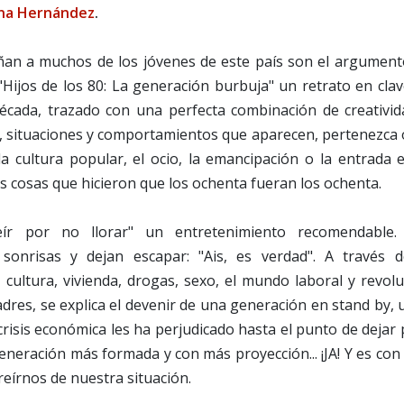
ina Hernández
.
ñan a muchos de los jóvenes de este país son el argument
 "Hijos de los 80: La generación burbuja" un retrato en cla
écada, trazado con una perfecta combinación de creativid
es, situaciones y comportamientos que aparecen, pertenezca
la cultura popular, el ocio, la emancipación o la entrada 
as cosas que hicieron que los ochenta fueran los ochenta.
eír por no llorar" un entretenimiento recomendable.
sonrisas y dejan escapar: "Ais, es verdad". A través d
cultura, vivienda, drogas, sexo, el mundo laboral y revolu
adres, se explica el devenir de una generación en stand by,
a crisis económica les ha perjudicado hasta el punto de dejar
 generación más formada y con más proyección... ¡JA! Y es con
 reírnos de nuestra situación.