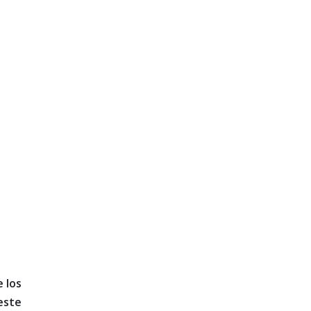
e los
este