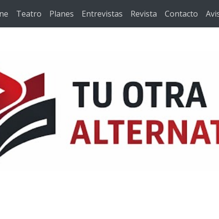
ine
Teatro
Planes
Entrevistas
Revista
Contacto
Avi