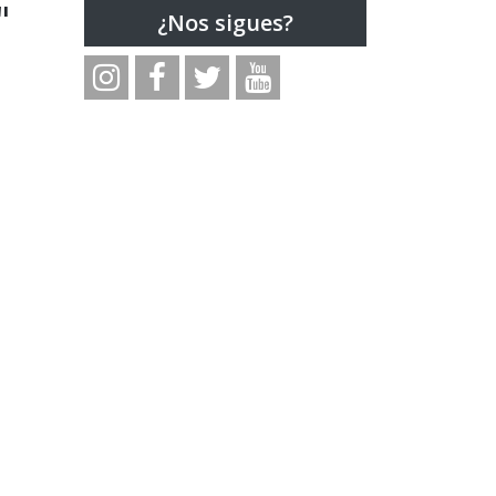
"
¿Nos sigues?