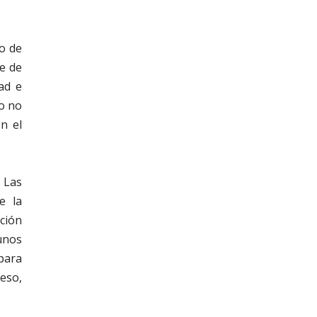
o de
ve de
ad e
 o no
en el
 Las
e la
ción
 unos
 para
 eso,