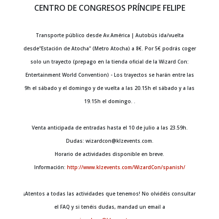
CENTRO DE CONGRESOS PRÍNCIPE FELIPE
Transporte público desde Av.América | Autobús ida/vuelta
desde"Estación de Atocha" (Metro Atocha) a 8€. Por 5€ podrás coger
solo un trayecto (prepago en la tienda oficial de la Wizard Con:
Entertainment World Convention) - Los trayectos se harán entre las
9h el sábado y el domingo y de vuelta a las 20.15h el sábado y a las
19.15h el domingo. .
Venta anticipada de entradas hasta el 10 de julio a las 23.59h.
Dudas: wizardcon@klzevents.com.
Horario de actividades disponible en breve.
Información:
http://www.klzevents.com/WizardCon/spanish/
¡Atentos a todas las actividades que tenemos! No olvidéis consultar
el FAQ y si tenéis dudas, mandad un email a