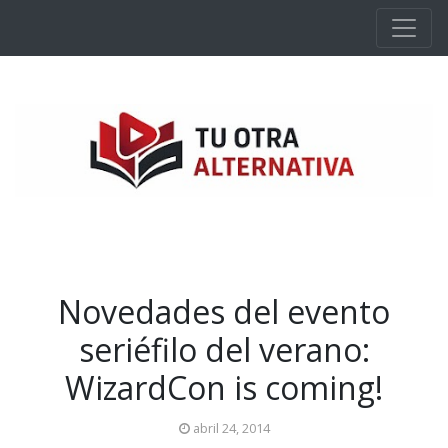
Ir al contenido principal
Novedades del evento
seriéfilo del verano:
WizardCon is coming!
abril 24, 2014