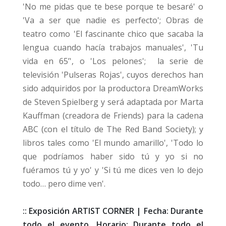
'No me pidas que te bese porque te besaré' o
'Va a ser que nadie es perfecto';
Obras de
teatro como 'El fascinante chico que sacaba la
lengua cuando hacía trabajos manuales', 'Tu
vida en 65’', o 'Los pelones';
la serie de
televisión 'Pulseras Rojas', cuyos derechos han
sido adquiridos por la productora DreamWorks
de Steven Spielberg y será adaptada por Marta
Kauffman (creadora de Friends) para la cadena
ABC (con el título de The Red Band Society); y
libros tales como '
El mundo amarillo', 'Todo lo
que podríamos haber sido tú y yo si no
fuéramos tú y yo' y 'Si tú me dices ven lo dejo
todo… pero dime ven'.
:: Exposición ARTIST CORNER | Fecha: Durante
todo el evento. Horario: Durante todo el