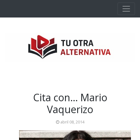
Ir al contenido principal
Cita con... Mario
Vaquerizo
abril 08, 2014