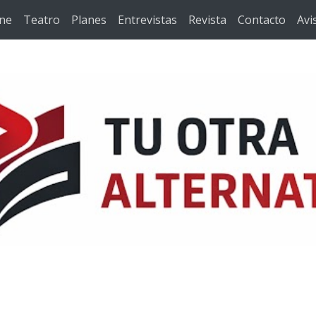
ine
Teatro
Planes
Entrevistas
Revista
Contacto
Avi