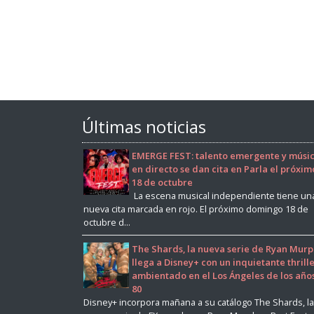
Últimas noticias
EMERGE FEST: talento emergente y músi
en directo se dan cita en Parla el próxim
18 de octubre
La escena musical independiente tiene un
nueva cita marcada en rojo. El próximo domingo 18 de
octubre d...
The Shards, la nueva serie de Ryan Murp
llega a Disney+ con un inquietante thrill
ambientado en el Los Ángeles de los año
80
Disney+ incorpora mañana a su catálogo The Shards, la