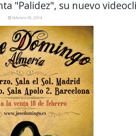
a "Palidez", su nuevo videocl
febrero 05, 2014