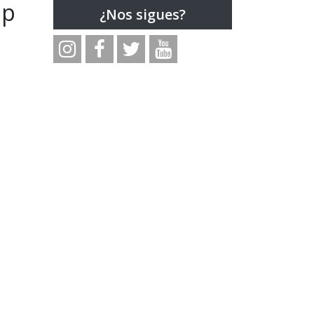
ip
¿Nos sigues?