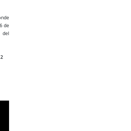
onde
6 de
 del
12