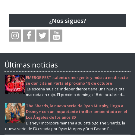
¿Nos sigues?
Últimas noticias
EMERGE FEST: talento emergente y música en directo
se dan cita en Parla el próximo 18 de octubre
La escena musical independiente tiene una nueva cita
marcada en rojo. El próximo domingo 18 de octubre d...
The Shards, la nueva serie de Ryan Murphy, llega a
Disney+ con un inquietante thriller ambientado en el
Los Ángeles de los años 80
Disney+ incorpora mañana a su catálogo The Shards, la
nueva serie de FX creada por Ryan Murphy y Bret Easton E...