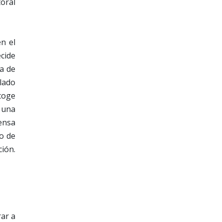
oral
en el
cide
a de
lado
ecoge
 una
tensa
o de
ción.
rar a