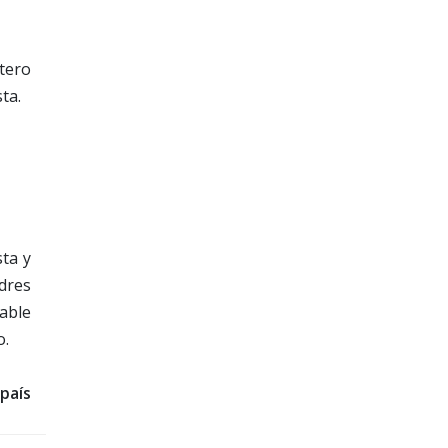
ptero
ta.
sta y
adres
able
o.
 país