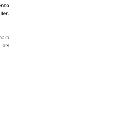
ento
ler.
para
 del