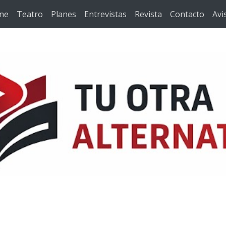
ine
Teatro
Planes
Entrevistas
Revista
Contacto
Avi