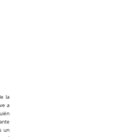
e la
ve a
uién
nante
es un