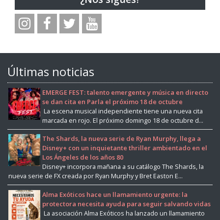
Últimas noticias
EMERGE FEST: talento emergente y música en directo
se dan cita en Parla el próximo 18 de octubre
La escena musical independiente tiene una nueva cita
marcada en rojo. El próximo domingo 18 de octubre d...
The Shards, la nueva serie de Ryan Murphy, llega a
Disney+ con un inquietante thriller ambientado en el
Los Ángeles de los años 80
Disney+ incorpora mañana a su catálogo The Shards, la
nueva serie de FX creada por Ryan Murphy y Bret Easton E...
Alma Exóticos hace un llamamiento urgente: la
protectora necesita ayuda para seguir salvando vidas
La asociación Alma Exóticos ha lanzado un llamamiento