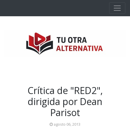
Ir al contenido principal
Crítica de "RED2",
dirigida por Dean
Parisot
agosto 06, 2013