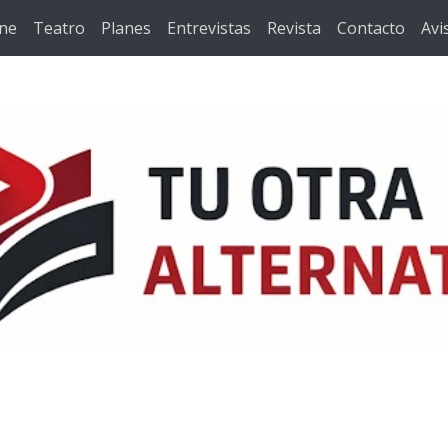
ine
Teatro
Planes
Entrevistas
Revista
Contacto
Avi