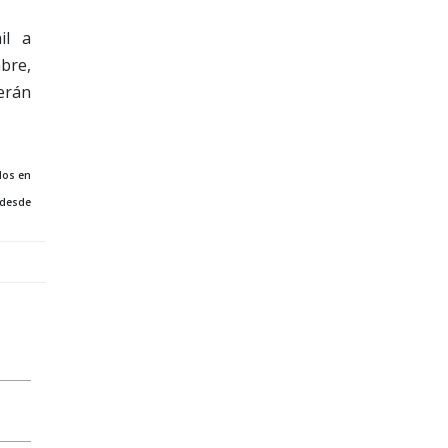
il a
bre,
serán
dos en
 desde