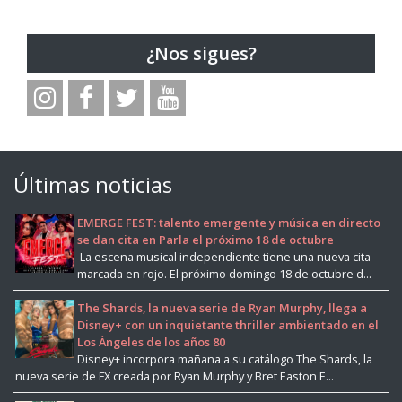
¿Nos sigues?
Últimas noticias
EMERGE FEST: talento emergente y música en directo
se dan cita en Parla el próximo 18 de octubre
La escena musical independiente tiene una nueva cita
marcada en rojo. El próximo domingo 18 de octubre d...
The Shards, la nueva serie de Ryan Murphy, llega a
Disney+ con un inquietante thriller ambientado en el
Los Ángeles de los años 80
Disney+ incorpora mañana a su catálogo The Shards, la
nueva serie de FX creada por Ryan Murphy y Bret Easton E...