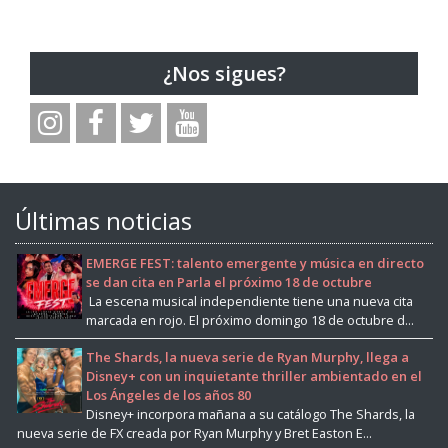
¿Nos sigues?
Últimas noticias
EMERGE FEST: talento emergente y música en directo
se dan cita en Parla el próximo 18 de octubre
La escena musical independiente tiene una nueva cita
marcada en rojo. El próximo domingo 18 de octubre d...
The Shards, la nueva serie de Ryan Murphy, llega a
Disney+ con un inquietante thriller ambientado en el
Los Ángeles de los años 80
Disney+ incorpora mañana a su catálogo The Shards, la
nueva serie de FX creada por Ryan Murphy y Bret Easton E...