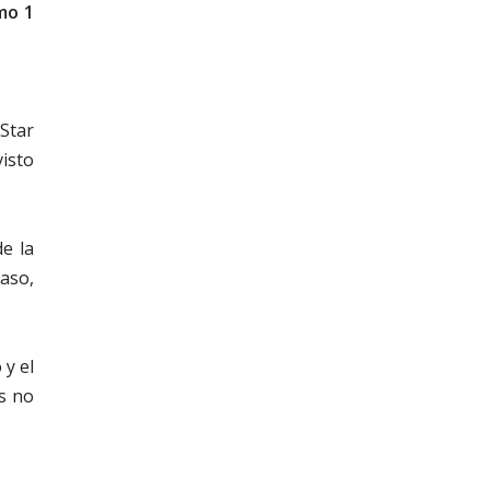
mo 1
 Star
visto
e la
caso,
 y el
s no