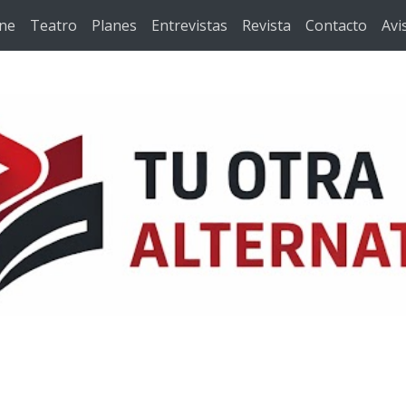
ine
Teatro
Planes
Entrevistas
Revista
Contacto
Avi