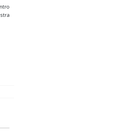
ntro
estra