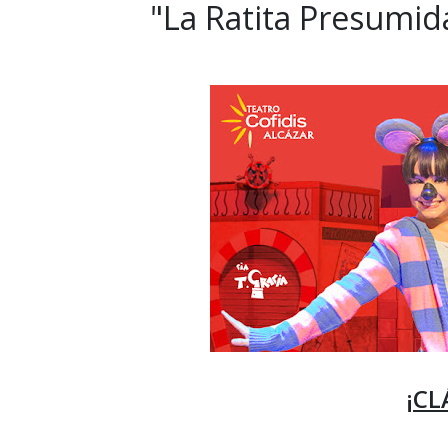
"La Ratita Presumida
¡CL