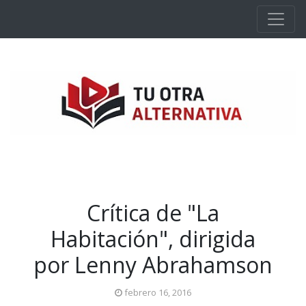
Ir al contenido principal
Crítica de "La
Habitación", dirigida
por Lenny Abrahamson
febrero 16, 2016