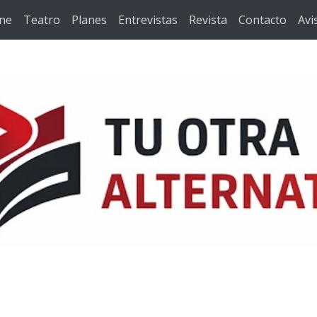
ine
Teatro
Planes
Entrevistas
Revista
Contacto
Avi