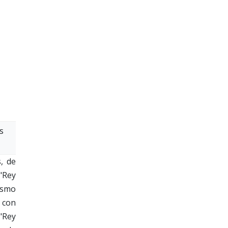
s
, de
"Rey
mismo
 con
"Rey