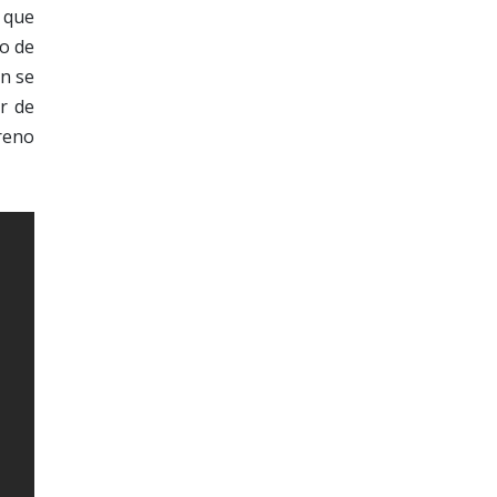
 que
no de
ón se
r de
reno