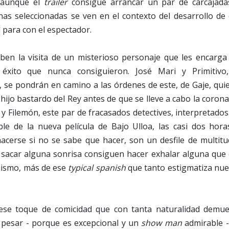
e aunque el
tráiler
consigue arrancar un par de carcajadas
enas seleccionadas se ven en el contexto del desarrollo de
d para con el espectador.
ben la visita de un misterioso personaje que les encarga
éxito que nunca consiguieron. José Mari y Primitivo
, se pondrán en camino a las órdenes de este, de Gaje, qui
ijo bastardo del Rey antes de que se lleve a cabo la coron
 y Filemón, este par de fracasados detectives, interpretado
ble de la nueva película de Bajo Ulloa, las casi dos hora
acerse si no se sabe que hacer, son un desfile de multitu
 sacar alguna sonrisa consiguen hacer exhalar alguna que 
mismo, más de ese
typical spanish
que tanto estigmatiza nue
r ese toque de comicidad que con tanta naturalidad demue
 pesar - porque es excepcional y un
show man
admirable -