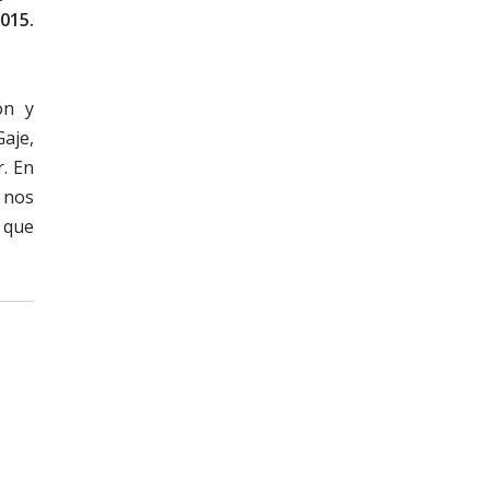
015.
ón y
aje,
. En
 nos
 que