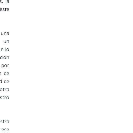
, la
 este
 una
, un
en lo
ación
s por
s de
d de
otra
stro
stra
 ese