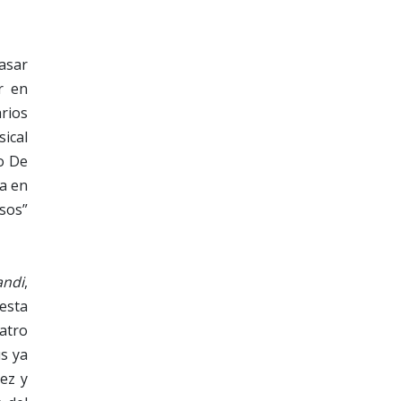
pasar
r en
rios
ical
ro De
ra en
nsos”
ndi
,
 esta
atro
s ya
ez y