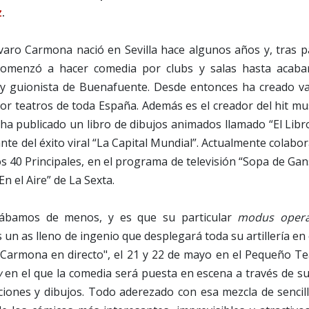
z
.
Álvaro Carmona nació en Sevilla hace algunos años y, tras 
comenzó a hacer comedia por clubs y salas hasta acaba
y guionista de Buenafuente. Desde entonces ha creado va
 teatros de toda España. Además es el creador del hit mus
 ha publicado un libro de dibujos animados llamado “El Lib
nte del éxito viral “La Capital Mundial”. Actualmente colabo
os 40 Principales, en el programa de televisión “Sopa de Ga
n el Aire” de La Sexta.
chábamos de menos, y es que su particular
modus opera
s un as lleno de ingenio que desplegará toda su artillería en
 Carmona en directo", el 21 y 22 de mayo en el Pequeño Te
w
en el que la comedia será puesta en escena a través de su
ciones y dibujos. Todo aderezado con esa mezcla de sencill