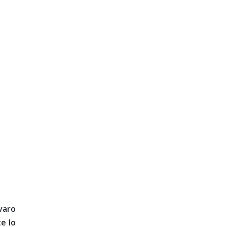
varo
e lo