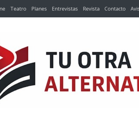
ine
Teatro
Planes
Entrevistas
Revista
Contacto
Avi