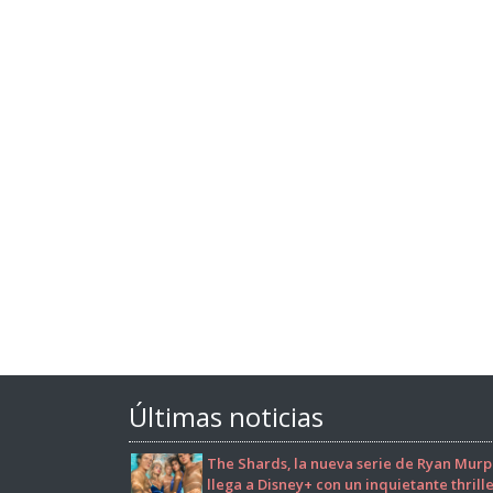
Últimas noticias
The Shards, la nueva serie de Ryan Murp
llega a Disney+ con un inquietante thrill