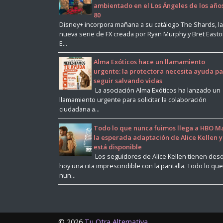
ambientado en el Los Ángeles de los año
80
Disney+ incorpora mañana a su catálogo The Shards, la
nueva serie de FX creada por Ryan Murphy y Bret East
E...
Alma Exóticos hace un llamamiento
urgente: la protectora necesita ayuda p
seguir salvando vidas
La asociación Alma Exóticos ha lanzado un
llamamiento urgente para solicitar la colaboración
ciudadana a...
Todo lo que nunca fuimos llega a HBO M
la esperada adaptación de Alice Kellen 
está disponible
Los seguidores de Alice Kellen tienen des
hoy una cita imprescindible con la pantalla. Todo lo que
nun...
©
2026
Tu Otra Alternativa