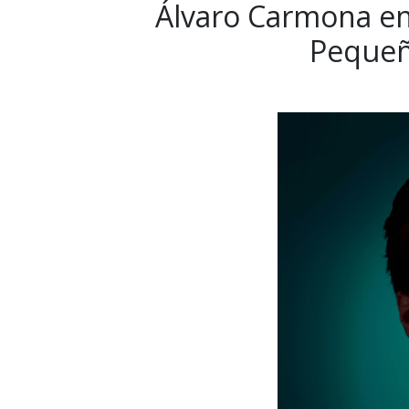
Álvaro Carmona en 
Pequeñ