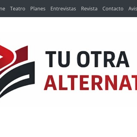
ine
Teatro
Planes
Entrevistas
Revista
Contacto
Avi