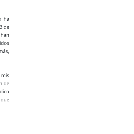
e ha
13 de
 han
idos
emás,
 mis
ón de
dico
s que