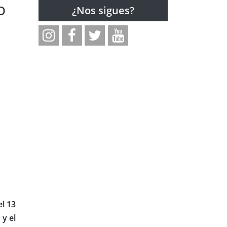
o
¿Nos sigues?
el 13
 y el