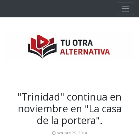
Ir al contenido principal
"Trinidad" continua en
noviembre en "La casa
de la portera".
octubre 29, 2014