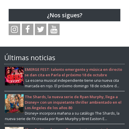
¿Nos sigues?
Últimas noticias
EMERGE FEST: talento emergente y música en directo
se dan cita en Parla el próximo 18 de octubre
La escena musical independiente tiene una nueva cita
marcada en rojo. El próximo domingo 18 de octubre d...
The Shards, la nueva serie de Ryan Murphy, llega a
Disney+ con un inquietante thriller ambientado en el
Los Ángeles de los años 80
Disney+ incorpora mañana a su catálogo The Shards, la
nueva serie de FX creada por Ryan Murphy y Bret Easton E...