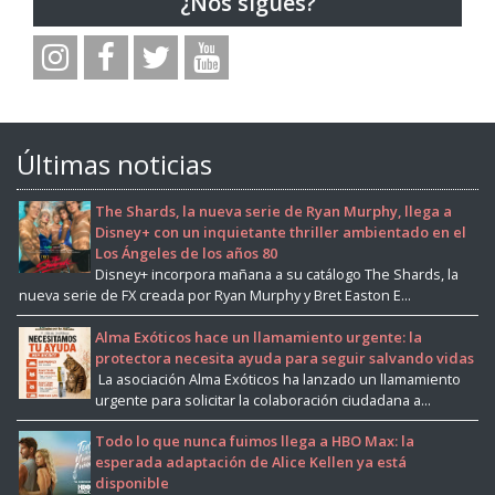
¿Nos sigues?
Últimas noticias
The Shards, la nueva serie de Ryan Murphy, llega a
Disney+ con un inquietante thriller ambientado en el
Los Ángeles de los años 80
Disney+ incorpora mañana a su catálogo The Shards, la
nueva serie de FX creada por Ryan Murphy y Bret Easton E...
Alma Exóticos hace un llamamiento urgente: la
protectora necesita ayuda para seguir salvando vidas
La asociación Alma Exóticos ha lanzado un llamamiento
urgente para solicitar la colaboración ciudadana a...
Todo lo que nunca fuimos llega a HBO Max: la
esperada adaptación de Alice Kellen ya está
disponible