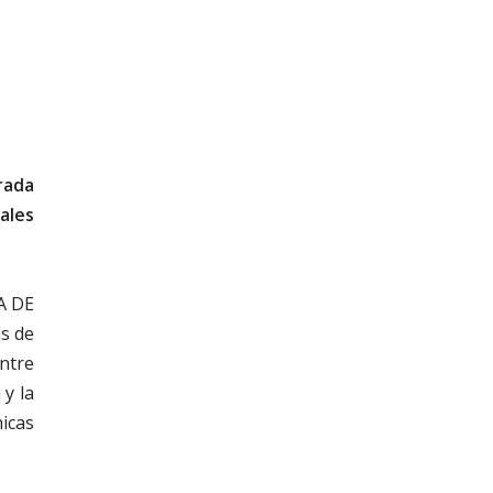
rada
ales
TA DE
as de
entre
 y la
icas