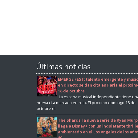
Últimas noticias
EMERGE FEST: talento emergente y músi
en directo se dan cita en Parla el próxim
18 de octubre
La escena musical independiente tiene un
nueva cita marcada en rojo. El próximo domingo 18 de
octubre d...
The Shards, la nueva serie de Ryan Murp
llega a Disney+ con un inquietante thrill
ambientado en el Los Ángeles de los año
80