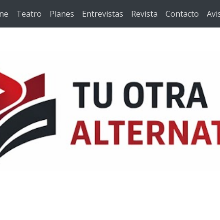
ine
Teatro
Planes
Entrevistas
Revista
Contacto
Avi