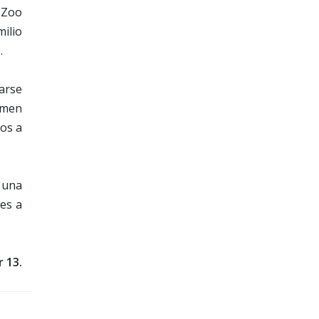
 Zoo
milio
.
tarse
rmen
gos a
 una
ves a
 13.