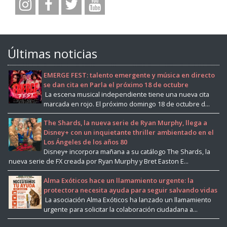
Últimas noticias
EMERGE FEST: talento emergente y música en directo
se dan cita en Parla el próximo 18 de octubre
La escena musical independiente tiene una nueva cita
marcada en rojo. El próximo domingo 18 de octubre d...
The Shards, la nueva serie de Ryan Murphy, llega a
Disney+ con un inquietante thriller ambientado en el
Los Ángeles de los años 80
Disney+ incorpora mañana a su catálogo The Shards, la
nueva serie de FX creada por Ryan Murphy y Bret Easton E...
Alma Exóticos hace un llamamiento urgente: la
protectora necesita ayuda para seguir salvando vidas
La asociación Alma Exóticos ha lanzado un llamamiento
urgente para solicitar la colaboración ciudadana a...