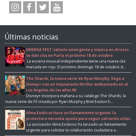
Últimas noticias
EMERGE FEST: talento emergente y música en directo
se dan cita en Parla el próximo 18 de octubre
La escena musical independiente tiene una nueva cita
marcada en rojo. El próximo domingo 18 de octubre d...
The Shards, la nueva serie de Ryan Murphy, llega a
Disney+ con un inquietante thriller ambientado en el
Los Ángeles de los años 80
Disney+ incorpora mañana a su catálogo The Shards, la
nueva serie de FX creada por Ryan Murphy y Bret Easton E...
Alma Exóticos hace un llamamiento urgente: la
protectora necesita ayuda para seguir salvando vidas
La asociación Alma Exóticos ha lanzado un llamamiento
urgente para solicitar la colaboración ciudadana a...