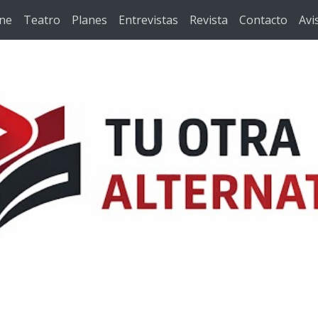
ine
Teatro
Planes
Entrevistas
Revista
Contacto
Avi