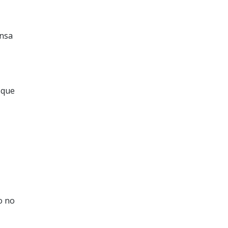
ensa
 que
o no