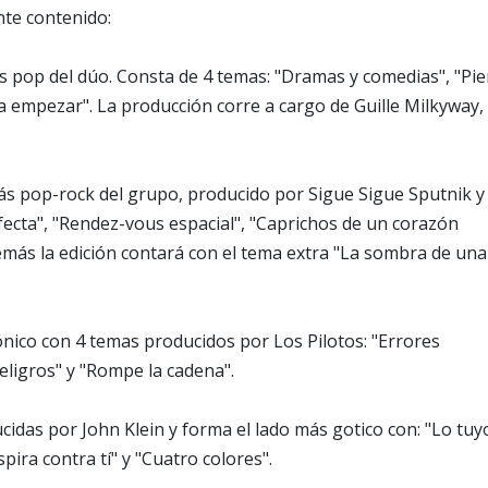
nte contenido:
ás pop del dúo. Consta de 4 temas: "Dramas y comedias", "Pi
 a empezar". La producción corre a cargo de Guille Milkyway,
más pop-rock del grupo, producido por Sigue Sigue Sputnik y
ecta", "Rendez-vous espacial", "Caprichos de un corazón
demás la edición contará con el tema extra "La sombra de una
rónico con 4 temas producidos por Los Pilotos: "Errores
Peligros" y "Rompe la cadena".
idas por John Klein y forma el lado más gotico con: "Lo tuy
pira contra tí" y "Cuatro colores".