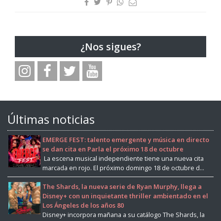
¿Nos sigues?
Últimas noticias
EMERGE FEST: talento emergente y música en directo
se dan cita en Parla el próximo 18 de octubre
La escena musical independiente tiene una nueva cita
marcada en rojo. El próximo domingo 18 de octubre d...
The Shards, la nueva serie de Ryan Murphy, llega a
Disney+ con un inquietante thriller ambientado en el
Los Ángeles de los años 80
Disney+ incorpora mañana a su catálogo The Shards, la