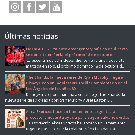
Últimas noticias
EMERGE FEST: talento emergente y música en directo
se dan cita en Parla el próximo 18 de octubre
La escena musical independiente tiene una nueva cita
marcada en rojo. El próximo domingo 18 de octubre d...
The Shards, la nueva serie de Ryan Murphy, llega a
Disney+ con un inquietante thriller ambientado en el
Los Ángeles de los años 80
Disney+ incorpora mañana a su catálogo The Shards, la
nueva serie de FX creada por Ryan Murphy y Bret Easton E...
Alma Exóticos hace un llamamiento urgente: la
protectora necesita ayuda para seguir salvando vidas
La asociación Alma Exóticos ha lanzado un llamamiento
urgente para solicitar la colaboración ciudadana a...