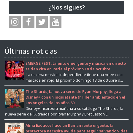
¿Nos sigues?
Últimas noticias
EMERGE FEST: talento emergente y música en directo
se dan cita en Parla el próximo 18 de octubre
La escena musical independiente tiene una nueva cita
marcada en rojo. El próximo domingo 18 de octubre d...
The Shards, la nueva serie de Ryan Murphy, llega a
Disney+ con un inquietante thriller ambientado en el
Los Ángeles de los años 80
Disney+ incorpora mañana a su catálogo The Shards, la
nueva serie de FX creada por Ryan Murphy y Bret Easton E...
Alma Exóticos hace un llamamiento urgente: la
protectora necesita ayuda para seguir salvando vidas