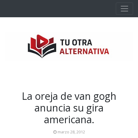
Ir al contenido principal
La oreja de van gogh
anuncia su gira
americana.
marzo 28, 2012