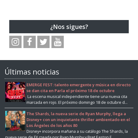
¿Nos sigues?
Últimas noticias
EMERGE FEST: talento emergente y música en directo
se dan cita en Parla el próximo 18 de octubre
La escena musical independiente tiene una nueva cita
marcada en rojo. El próximo domingo 18 de octubre d...
The Shards, la nueva serie de Ryan Murphy, llega a
Disney+ con un inquietante thriller ambientado en el
Los Ángeles de los años 80
Disney+ incorpora mañana a su catálogo The Shards, la
nueva serie de FX creada por Ryan Murphy y Bret Easton E...