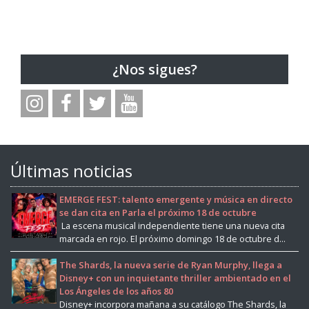
¿Nos sigues?
Últimas noticias
EMERGE FEST: talento emergente y música en directo
se dan cita en Parla el próximo 18 de octubre
La escena musical independiente tiene una nueva cita
marcada en rojo. El próximo domingo 18 de octubre d...
The Shards, la nueva serie de Ryan Murphy, llega a
Disney+ con un inquietante thriller ambientado en el
Los Ángeles de los años 80
Disney+ incorpora mañana a su catálogo The Shards, la