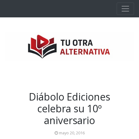
Ir al contenido principal
Diábolo Ediciones
celebra su 10º
aniversario
mayo 20, 2016