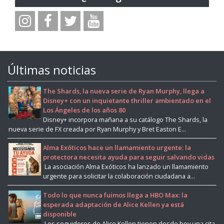
Últimas noticias
The Shards, la nueva serie de Ryan Murphy, llega a
Disney+ con un inquietante thriller ambientado en el
Los Ángeles de los años 80
Disney+ incorpora mañana a su catálogo The Shards, la
nueva serie de FX creada por Ryan Murphy y Bret Easton E...
Alma Exóticos hace un llamamiento urgente: la
protectora necesita ayuda para seguir salvando vidas
La asociación Alma Exóticos ha lanzado un llamamiento
urgente para solicitar la colaboración ciudadana a...
Todo lo que nunca fuimos llega a HBO Max: la
esperada adaptación de Alice Kellen ya está
disponible
Los seguidores de Alice Kellen tienen desde hoy una cita