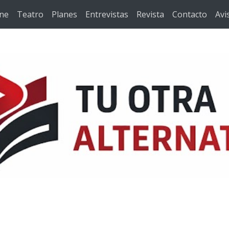
ine
Teatro
Planes
Entrevistas
Revista
Contacto
Avi