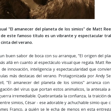
ual "El amanecer del planeta de los simios" de Matt Ree
 de este famoso título es un vibrante y espectacular tra
 cinta del verano.
 un buen sabor de boca con su arranque, "El origen del pla
más allá en cuanto al espectáculo visual que regala. Matt R
 de innovación, inteligencia y espectacularidad que convie
culas más destacas del verano. Protagonizada por Andy Ser
ll, "El amanecer del planeta de los simios" arranca con
agación del virus que portan estos animalicos, la antesala 
erra irremediable. Quebrantada la confianza, la traición d
entre simios, César - ese adorable y achuchable simio que c
ames Franco, a quién se le echa de menos en esta entrega