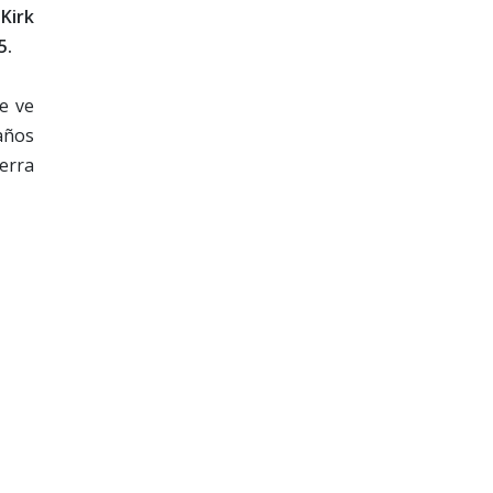
Kirk
5.
e ve
años
erra