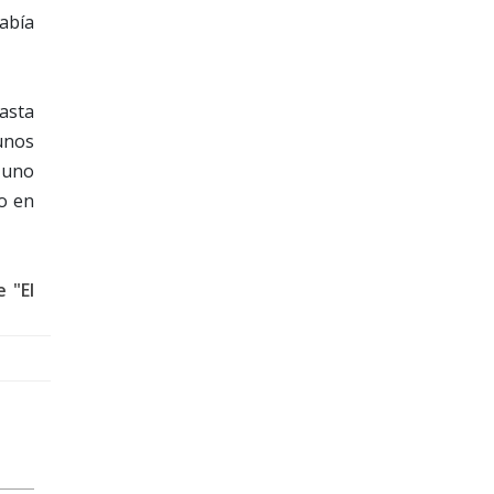
abía
pasta
unos
 uno
o en
 "El