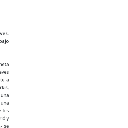
ves.
bajo
neta
eeves
rte a
kis,
 una
a una
e los
rió y
- se