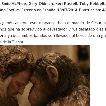
i Smit-McPhee, Gary Oldman, Keri Russell, Toby Kebbell, 
ano Foxfilm. Estreno en España: 18/07/2014. Puntuación: 4/
s genéticamente evolucionados, bajo el mando de César, s
s que ha sobrevivido al devastador virus desatado diez 
dera, ya que ambos bandos son llevados al borde de una gu
 de la Tierra.