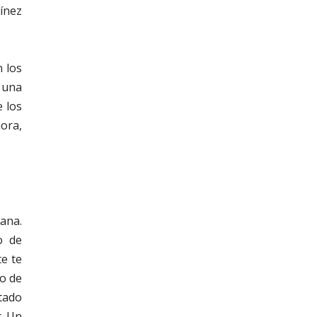
ínez
 los
n una
e los
ora,
mana.
o de
te te
io de
stado
r. Un