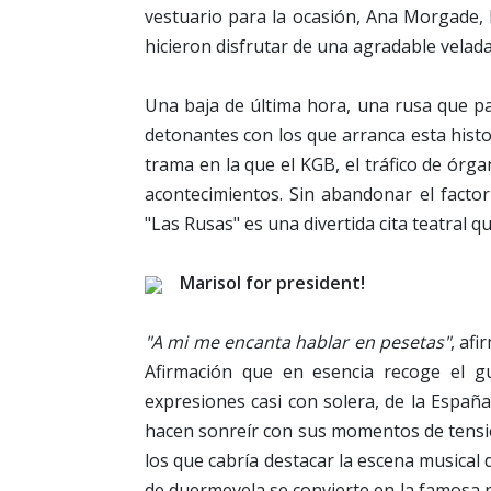
vestuario para la ocasión, Ana Morgade, 
hicieron disfrutar de una agradable velada 
Una baja de última hora, una rusa que p
detonantes con los que arranca esta histo
trama en la que el KGB, el tráfico de órga
acontecimientos. Sin abandonar el facto
"Las Rusas" es una divertida cita teatral 
Marisol for president!
"A mi me encanta hablar en pesetas"
, af
Afirmación que en esencia recoge el 
expresiones casi con solera, de la España
hacen sonreír con sus momentos de tensión
los que cabría destacar la escena musical
de duermevela se convierte en la famosa n