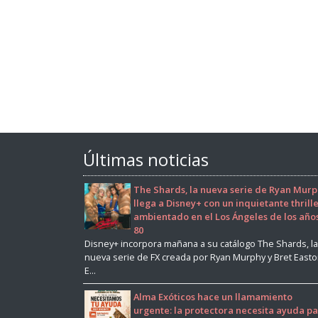
Últimas noticias
The Shards, la nueva serie de Ryan Murp
llega a Disney+ con un inquietante thrill
ambientado en el Los Ángeles de los año
80
Disney+ incorpora mañana a su catálogo The Shards, la
nueva serie de FX creada por Ryan Murphy y Bret East
E...
Alma Exóticos hace un llamamiento
urgente: la protectora necesita ayuda p