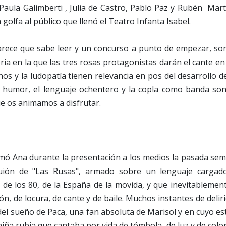
Paula Galimberti , Julia de Castro, Pablo Paz y Rubén Mart
golfa al público que llenó el Teatro Infanta Isabel.
arece que sabe leer y un concurso a punto de empezar, son
ria en la que las tres rosas protagonistas darán el cante e
nos y la ludopatía tienen relevancia en pos del desarrollo d
r humor, el lenguaje ochentero y la copla como banda son
que os animamos a disfrutar.
irmó Ana durante la presentación a los medios la pasada se
guión de "Las Rusas", armado sobre un lenguaje cargad
 de los 80, de la España de la movida, y que inevitablemen
, de locura, de cante y de baile. Muchos instantes de delir
 del sueño de Paca, una fan absoluta de Marisol y en cuyo e
iña rubia que cantaba por vida de tómbola, de luz y de colo