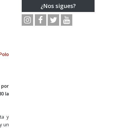
¿Nos sigues?
Polo
a por
80 la
ita y
 y un