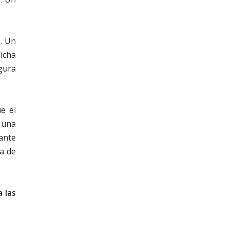
s. Un
icha
igura
e el
 una
ante
da de
a las