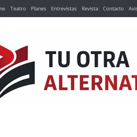
ine
Teatro
Planes
Entrevistas
Revista
Contacto
Avi