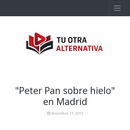
Ir al contenido principal
"Peter Pan sobre hielo"
en Madrid
diciembre 31, 2012