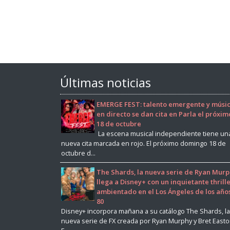
Últimas noticias
EMERGE FEST: talento emergente y músi
en directo se dan cita en Parla el próxim
18 de octubre
La escena musical independiente tiene un
nueva cita marcada en rojo. El próximo domingo 18 de
octubre d...
The Shards, la nueva serie de Ryan Murp
llega a Disney+ con un inquietante thrill
ambientado en el Los Ángeles de los año
80
Disney+ incorpora mañana a su catálogo The Shards, la
nueva serie de FX creada por Ryan Murphy y Bret East