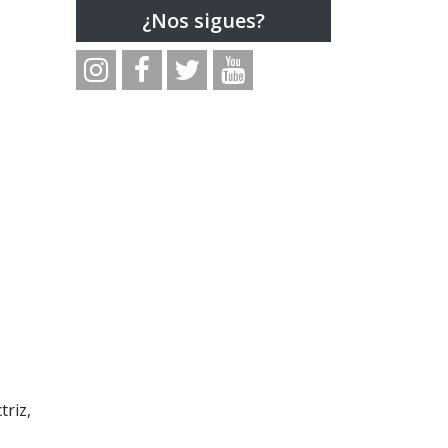
¿Nos sigues?
triz,