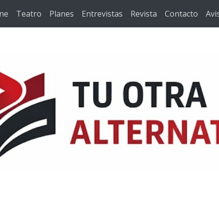
ine
Teatro
Planes
Entrevistas
Revista
Contacto
Avi