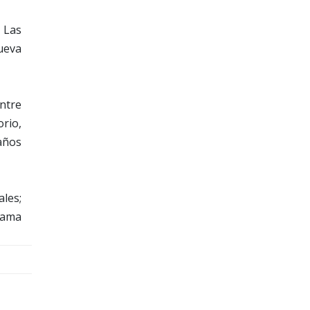
 Las
nueva
entre
orio,
 años
les;
rama