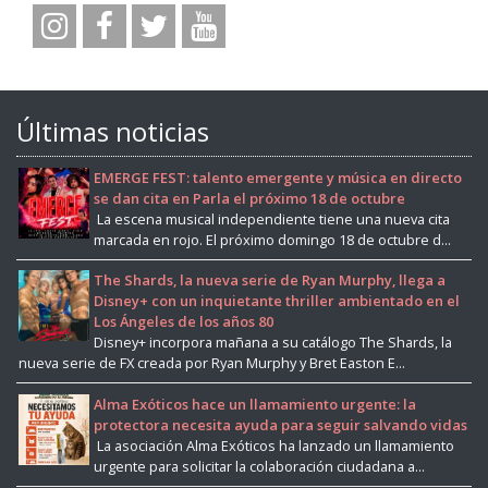
Últimas noticias
EMERGE FEST: talento emergente y música en directo
se dan cita en Parla el próximo 18 de octubre
La escena musical independiente tiene una nueva cita
marcada en rojo. El próximo domingo 18 de octubre d...
The Shards, la nueva serie de Ryan Murphy, llega a
Disney+ con un inquietante thriller ambientado en el
Los Ángeles de los años 80
Disney+ incorpora mañana a su catálogo The Shards, la
nueva serie de FX creada por Ryan Murphy y Bret Easton E...
Alma Exóticos hace un llamamiento urgente: la
protectora necesita ayuda para seguir salvando vidas
La asociación Alma Exóticos ha lanzado un llamamiento
urgente para solicitar la colaboración ciudadana a...