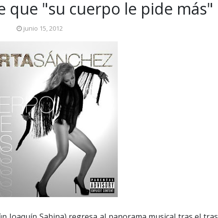
e que "su cuerpo le pide más"
junio 15, 2012
n Joaquín Sabina) regresa al panorama musical tras el tras