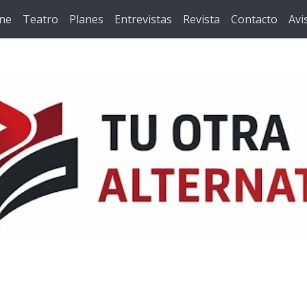
ine
Teatro
Planes
Entrevistas
Revista
Contacto
Avi