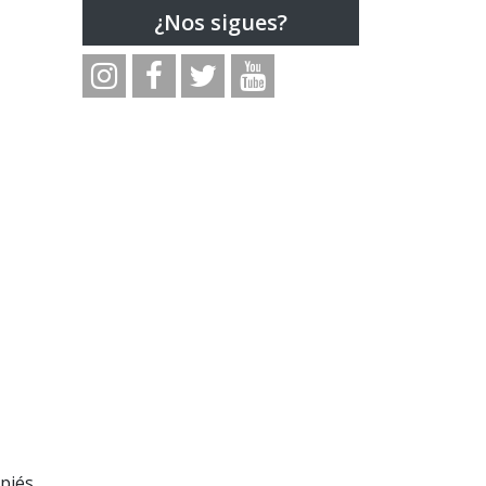
¿Nos sigues?
piés