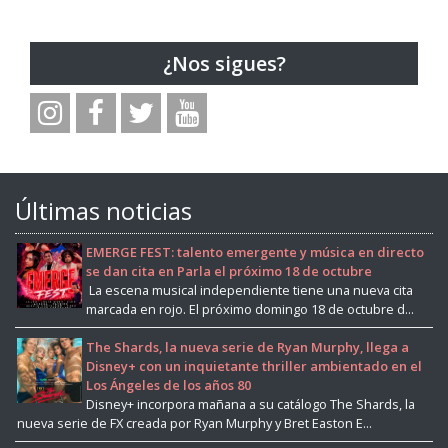
¿Nos sigues?
Últimas noticias
EMERGE FEST: talento emergente y música en directo
se dan cita en Parla el próximo 18 de octubre
La escena musical independiente tiene una nueva cita
marcada en rojo. El próximo domingo 18 de octubre d...
The Shards, la nueva serie de Ryan Murphy, llega a
Disney+ con un inquietante thriller ambientado en el
Los Ángeles de los años 80
Disney+ incorpora mañana a su catálogo The Shards, la
nueva serie de FX creada por Ryan Murphy y Bret Easton E...