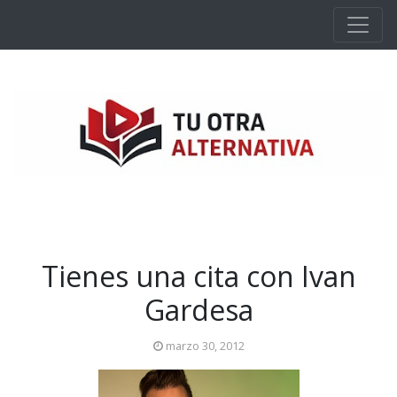
Ir al contenido principal
Tienes una cita con Ivan
Gardesa
marzo 30, 2012