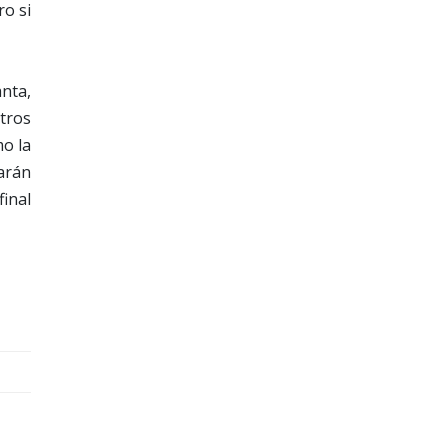
ro si
anta,
tros
mo la
tarán
final