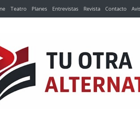
ine
Teatro
Planes
Entrevistas
Revista
Contacto
Avi