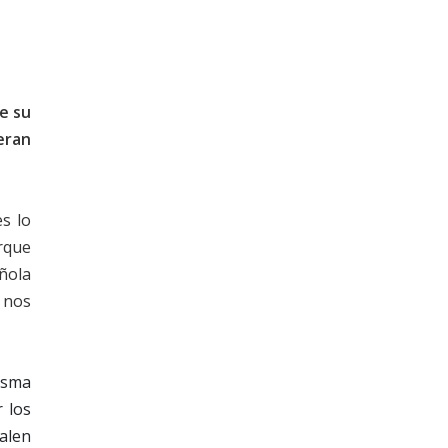
e su
eran
s lo
orque
ñola
 nos
misma
 los
alen