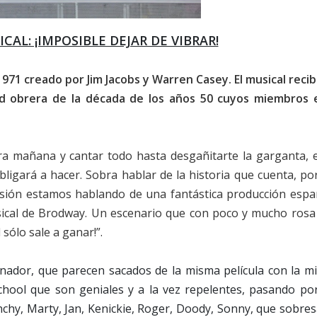
CAL: ¡IMPOSIBLE DEJAR DE VIBRAR!
71 creado por Jim Jacobs y Warren Casey. El musical recib
ud obrera de la década de los años 50 cuyos miembros 
era mañana y cantar todo hasta desgañitarte la garganta, e
obligará a hacer. Sobra hablar de la historia que cuenta, p
casión estamos hablando de una fantástica producción espa
usical de Brodway. Un escenario que con poco y mucho rosa
 sólo sale a ganar!”.
trenador, que parecen sacados de la misma película con la 
School que son geniales y a la vez repelentes, pasando por
chy, Marty, Jan, Kenickie, Roger, Doody, Sonny, que sobres