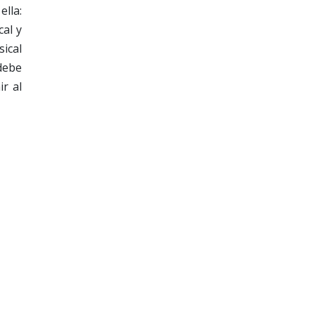
lla:
al y
sical
debe
ir al