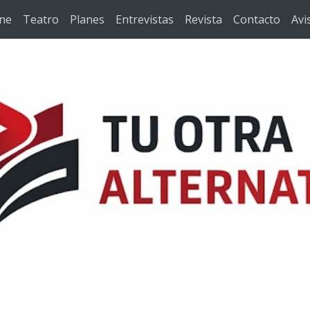
ine
Teatro
Planes
Entrevistas
Revista
Contacto
Avi