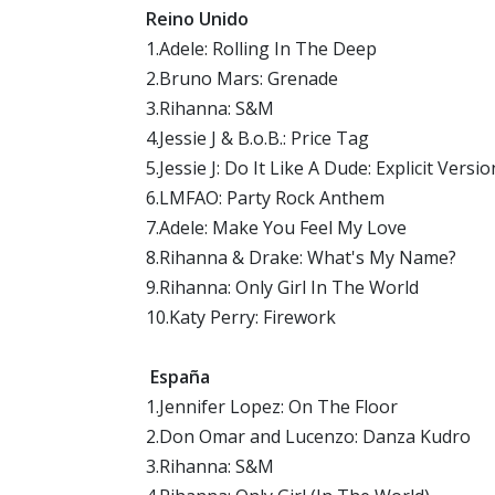
Reino Unido
1.Adele: Rolling In The Deep
2.Bruno Mars: Grenade
3.Rihanna: S&M
4.Jessie J & B.o.B.: Price Tag
5.Jessie J: Do It Like A Dude: Explicit Versio
6.LMFAO: Party Rock Anthem
7.Adele: Make You Feel My Love
8.Rihanna & Drake: What's My Name?
9.Rihanna: Only Girl In The World
10.Katy Perry: Firework
España
1.Jennifer Lopez: On The Floor
2.Don Omar and Lucenzo: Danza Kudro
3.Rihanna: S&M