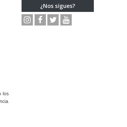
¿Nos sigues?
 los
ncia.