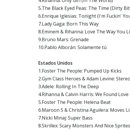
4.Rihanna: Only Girl (In The World)
5.The Black Eyed Peas: The Time (Dirty Bit
6.Enrique Iglesias: Tonight (I'm Fuckin' Yo
7.Lady Gaga: Born This Way
8.Eminem & Rihanna: Love The Way You L
9.Bruno Mars: Grenade
10.Pablo Alborán: Solamente tú
Estados Unidos
1.Foster The People: Pumped Up Kicks
2.Gym Class Heroes & Adam Levine: Stere
3.Adele: Rolling In The Deep
4.Rihanna & Calvin Harris: We Found Love
5.Foster The People: Helena Beat
6.Maroon 5 & Christina Aguilera: Moves L
7.Nicki Minaj: Super Bass
8.Skrillex: Scary Monsters And Nice Sprite