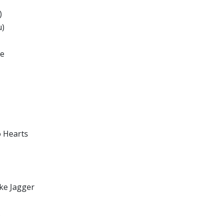
)
u)
ie
o Hearts
ike Jagger
s