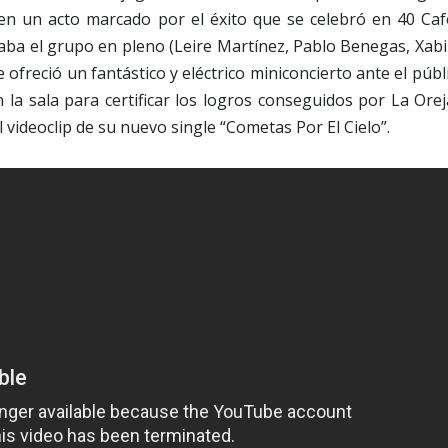
 en un acto marcado por el éxito que se celebró en 40 Caf
taba el grupo en pleno (Leire Martínez, Pablo Benegas, Xab
 ofreció un fantástico y eléctrico miniconcierto ante el públ
a sala para certificar los logros conseguidos por La Orej
ideoclip de su nuevo single “Cometas Por El Cielo”.