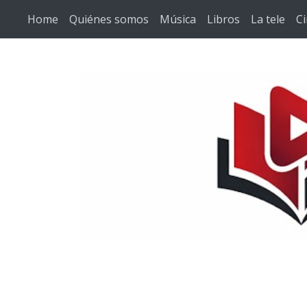
Ir al contenido principal
Home
Quiénes somos
Música
Libros
La tele
C