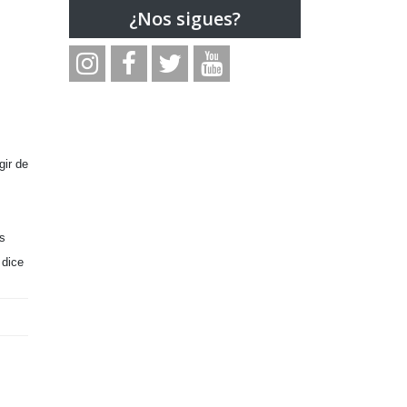
¿Nos sigues?
gir de
os
 dice