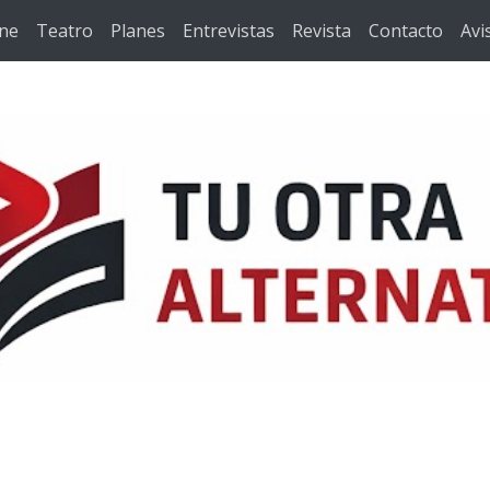
ine
Teatro
Planes
Entrevistas
Revista
Contacto
Avi