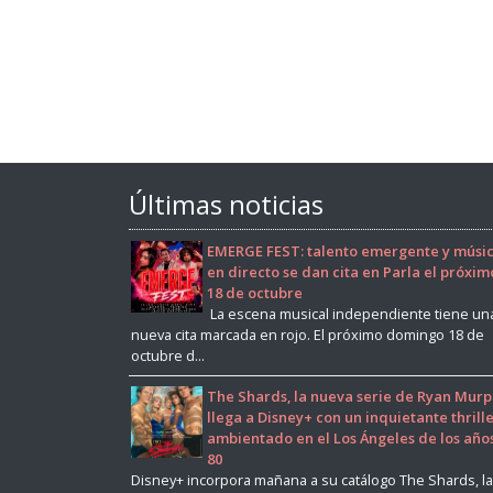
Últimas noticias
EMERGE FEST: talento emergente y músi
en directo se dan cita en Parla el próxim
18 de octubre
La escena musical independiente tiene un
nueva cita marcada en rojo. El próximo domingo 18 de
octubre d...
The Shards, la nueva serie de Ryan Murp
llega a Disney+ con un inquietante thrill
ambientado en el Los Ángeles de los año
80
Disney+ incorpora mañana a su catálogo The Shards, la