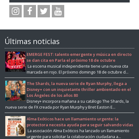
Últimas noticias
EMERGE FEST: talento emergente y música en directo
se dan cita en Parla el próximo 18 de octubre
La escena musical independiente tiene una nueva cita
marcada en rojo. El próximo domingo 18 de octubre d...
The Shards, la nueva serie de Ryan Murphy, llega a
Disney+ con un inquietante thriller ambientado en el
Los Ángeles de los años 80
Disney+ incorpora mañana a su catálogo The Shards, la
nueva serie de FX creada por Ryan Murphy y Bret Easton E...
Alma Exóticos hace un llamamiento urgente: la
protectora necesita ayuda para seguir salvando vidas
La asociación Alma Exóticos ha lanzado un llamamiento
urgente para solicitar la colaboración ciudadana a...