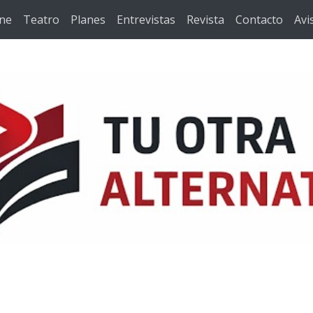
ine
Teatro
Planes
Entrevistas
Revista
Contacto
Avi