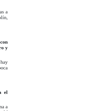
as a
lín,
 con
ro y
 hay
boca
a el
na a