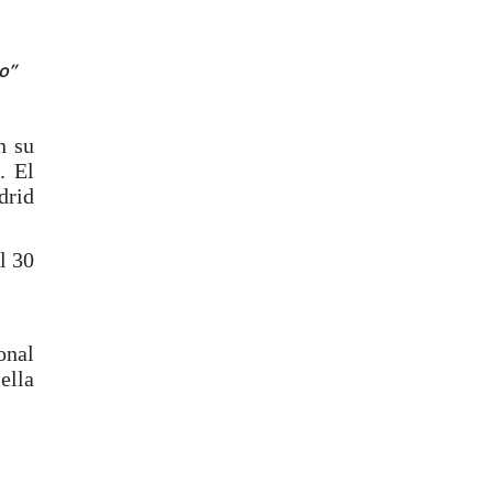
o”
n su
. El
drid
l 30
onal
ella