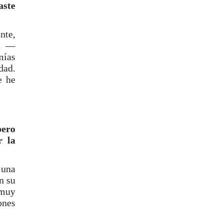
aste
nte,
ez —
mías
dad.
e he
pero
r la
 una
n su
 muy
ones