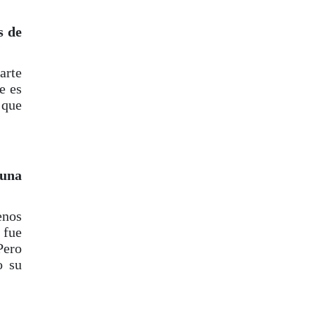
s de
arte
e es
 que
 una
enos
 fue
Pero
o su