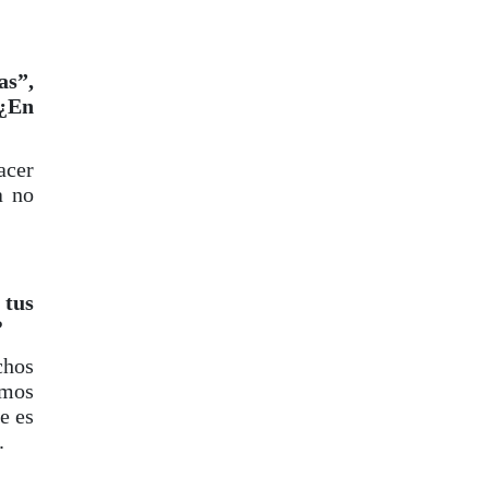
as”,
 ¿En
acer
a no
 tus
?
chos
amos
e es
.