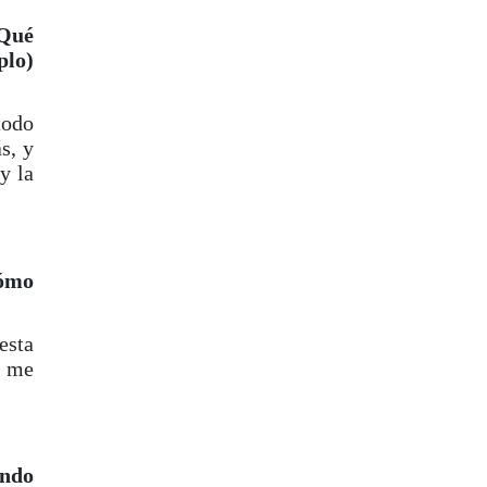
¿Qué
plo)
todo
s, y
y la
Cómo
esta
o me
endo