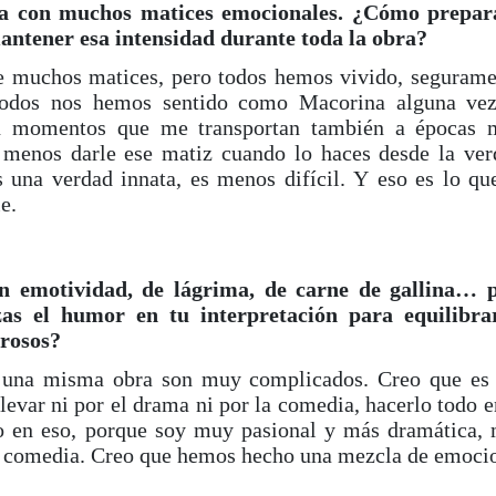
ga con muchos matices emocionales. ¿Cómo prepar
ntener esa intensidad durante toda la obra?
e muchos matices, pero todos hemos vivido, segurame
odos nos hemos sentido como Macorina alguna v
n momentos que me transportan también a épocas 
a menos darle ese matiz cuando lo haces desde la ver
 una verdad innata, es menos difícil. Y eso es lo qu
e.
 emotividad, de lágrima, de carne de gallina… 
as el humor en tu interpretación para equilibra
orosos?
 una misma obra son muy complicados. Creo que es
llevar ni por el drama ni por la comedia, hacerlo todo e
o en eso, porque soy muy pasional y más dramática,
 la comedia. Creo que hemos hecho una mezcla de emoci